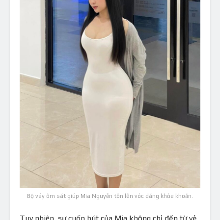
Bộ váy ôm sát giúp Mia Nguyễn tôn lên vóc dáng khỏe khoắn.
Tuy nhiên, sự cuốn hút của Mia không chỉ đến từ vẻ