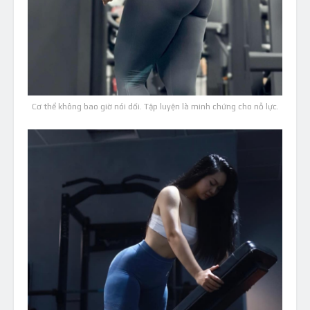
Cơ thể không bao giờ nói dối. Tập luyện là minh chứng cho nỗ lực.