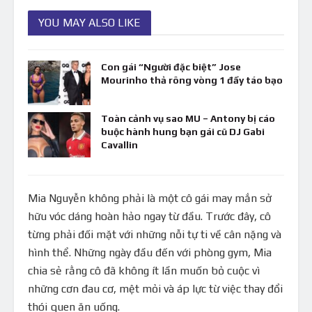
YOU MAY ALSO LIKE
Con gái “Người đặc biệt” Jose
Mourinho thả rông vòng 1 đầy táo bạo
Toàn cảnh vụ sao MU – Antony bị cáo
buộc hành hung bạn gái cũ DJ Gabi
Cavallin
Mia Nguyễn không phải là một cô gái may mắn sở
hữu vóc dáng hoàn hảo ngay từ đầu. Trước đây, cô
từng phải đối mặt với những nỗi tự ti về cân nặng và
hình thể. Những ngày đầu đến với phòng gym, Mia
chia sẻ rằng cô đã không ít lần muốn bỏ cuộc vì
những cơn đau cơ, mệt mỏi và áp lực từ việc thay đổi
thói quen ăn uống.