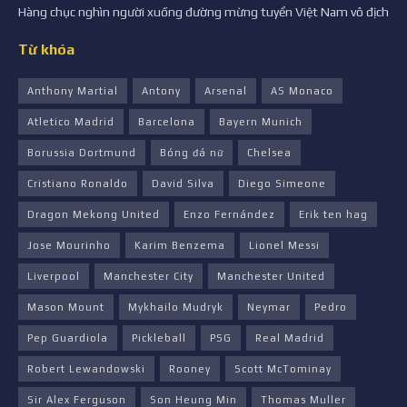
Hàng chục nghìn người xuống đường mừng tuyển Việt Nam vô địch
Từ khóa
Anthony Martial
Antony
Arsenal
AS Monaco
Atletico Madrid
Barcelona
Bayern Munich
Borussia Dortmund
Bóng đá nữ
Chelsea
Cristiano Ronaldo
David Silva
Diego Simeone
Dragon Mekong United
Enzo Fernández
Erik ten hag
Jose Mourinho
Karim Benzema
Lionel Messi
Liverpool
Manchester City
Manchester United
Mason Mount
Mykhailo Mudryk
Neymar
Pedro
Pep Guardiola
Pickleball
PSG
Real Madrid
Robert Lewandowski
Rooney
Scott McTominay
Sir Alex Ferguson
Son Heung Min
Thomas Muller