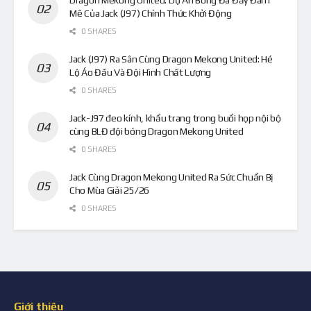
Dragon Mekong United: Dự Án Bóng Đá Đầy Đam
Mê Của Jack (J97) Chính Thức Khởi Động
0 SHARES
Jack (J97) Ra Sân Cùng Dragon Mekong United: Hé
Lộ Áo Đấu Và Đội Hình Chất Lượng
0 SHARES
Jack-J97 đeo kính, khẩu trang trong buổi họp nội bộ
cùng BLĐ đội bóng Dragon Mekong United
0 SHARES
Jack Cùng Dragon Mekong United Ra Sức Chuẩn Bị
Cho Mùa Giải 25/26
0 SHARES
Giới thiệu