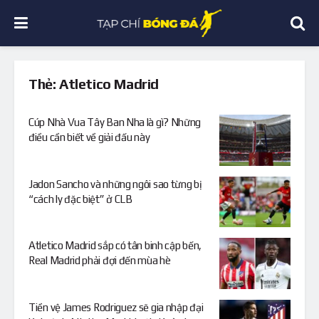
Thẻ:
Atletico Madrid
Cúp Nhà Vua Tây Ban Nha là gì? Những
điều cần biết về giải đấu này
Jadon Sancho và những ngôi sao từng bị
“cách ly đặc biệt” ở CLB
Atletico Madrid sắp có tân binh cập bến,
Real Madrid phải đợi đến mùa hè
Tiền vệ James Rodriguez sẽ gia nhập đại