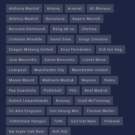
Anthony Martial
Antony
Arsenal
AS Monaco
Atletico Madrid
Barcelona
Bayern Munich
Borussia Dortmund
Bóng đá nữ
Chelsea
Cristiano Ronaldo
David Silva
Diego Simeone
Dragon Mekong United
Enzo Fernández
Erik ten hag
Jose Mourinho
Karim Benzema
Lionel Messi
Liverpool
Manchester City
Manchester United
Mason Mount
Mykhailo Mudryk
Neymar
Pedro
Pep Guardiola
Pickleball
PSG
Real Madrid
Robert Lewandowski
Rooney
Scott McTominay
Sir Alex Ferguson
Son Heung Min
Thomas Muller
Tottenham Hotspur
Totti
U23 Việt Nam
Villareal
Đội tuyển Việt Nam
Ảnh Hot