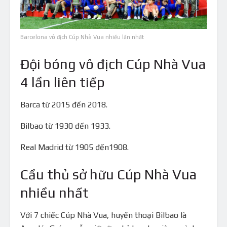
Barcelona vô địch Cúp Nhà Vua nhiều lần nhất
Đội bóng vô địch Cúp Nhà Vua
4 lần liên tiếp
Barca từ 2015 đến 2018.
Bilbao từ 1930 đến 1933.
Real Madrid từ 1905 đến1908.
Cầu thủ sở hữu Cúp Nhà Vua
nhiều nhất
Với 7 chiếc Cúp Nhà Vua, huyền thoại Bilbao là