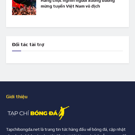
Hàng chục nghìn người xuống đường
mừng tuyển Việt Nam vô địch
Đối tác tài trợ
Giới thiệu
Tapchibongda.net là trang tin tức hàng đầu về bóng đá, cập nhật