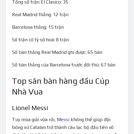
Tổng số trận El Clasico: 35
Real Madrid thắng: 12 trận
Barcelona thắng: 15 trận
Số trận có tỷ số hoà: 8 trận
Số bàn thắng Real Madrid ghi được: 65 bàn
Số bàn thắng của Barcelona trước đối thủ: 67 bàn
Top săn bàn hàng đầu Cúp
Nhà Vua
Lionel Messi
Tuy mùa giải vừa rồi,
Messi
không thể giúp đội
bóng xứ Catalan trở thành câu lạc bộ đầu tiên vô