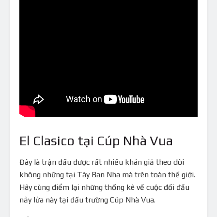
El Clasico tại Cúp Nhà Vua
Đây là trận đấu được rất nhiều khán giả theo dõi
không những tại Tây Ban Nha mà trên toàn thế giới.
Hãy cùng điểm lại những thống kê về cuộc đối đầu
nảy lửa này tại đấu trường Cúp Nhà Vua.