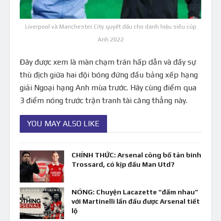
Liverpool và Manchester City quyết đấu cho danh hiệu siêu cúp
Anh 2022
Đây được xem là màn chạm trán hấp dẫn và đầy sự
thù địch giữa hai đội bóng đứng đầu bảng xếp hạng
giải Ngoại hạng Anh mùa trước. Hãy cùng điểm qua
3 điểm nóng trước trận tranh tài căng thẳng này.
YOU MAY ALSO LIKE
CHÍNH THỨC: Arsenal công bố tân binh
Trossard, có kịp đấu Man Utd?
NÓNG: Chuyện Lacazette “đấm nhau”
với Martinelli lần đầu được Arsenal tiết
lộ