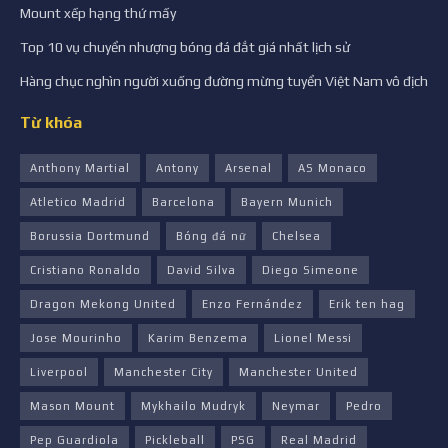
Mount xếp hạng thứ mấy
Top 10 vụ chuyển nhượng bóng đá đắt giá nhất lịch sử
Hàng chục nghìn người xuống đường mừng tuyển Việt Nam vô địch
Từ khóa
Anthony Martial
Antony
Arsenal
AS Monaco
Atletico Madrid
Barcelona
Bayern Munich
Borussia Dortmund
Bóng đá nữ
Chelsea
Cristiano Ronaldo
David Silva
Diego Simeone
Dragon Mekong United
Enzo Fernández
Erik ten hag
Jose Mourinho
Karim Benzema
Lionel Messi
Liverpool
Manchester City
Manchester United
Mason Mount
Mykhailo Mudryk
Neymar
Pedro
Pep Guardiola
Pickleball
PSG
Real Madrid