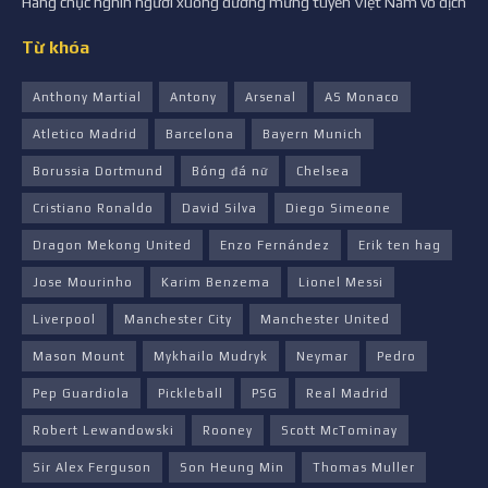
Hàng chục nghìn người xuống đường mừng tuyển Việt Nam vô địch
Từ khóa
Anthony Martial
Antony
Arsenal
AS Monaco
Atletico Madrid
Barcelona
Bayern Munich
Borussia Dortmund
Bóng đá nữ
Chelsea
Cristiano Ronaldo
David Silva
Diego Simeone
Dragon Mekong United
Enzo Fernández
Erik ten hag
Jose Mourinho
Karim Benzema
Lionel Messi
Liverpool
Manchester City
Manchester United
Mason Mount
Mykhailo Mudryk
Neymar
Pedro
Pep Guardiola
Pickleball
PSG
Real Madrid
Robert Lewandowski
Rooney
Scott McTominay
Sir Alex Ferguson
Son Heung Min
Thomas Muller