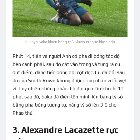
Bukayo Saka khiến hàng thủ Slavia Prague khốn đốn
Phút 14, tiền vệ người Anh có pha đi bóng tốc độ
bên cánh phải, sau đó cắt vào trong và tung ra cú
dứt điểm, đáng tiếc bóng dội cột dọc. Cú đá bồi sau
đó của Smith Rowe không được công nhận vì lỗi việt
vị. Tuy nhiên không phải chờ đợi quá lâu khi chỉ 10
phút sau đó, Saka đã điền tên mình lên bảng tỷ số
bằng pha bóng tương tự, nâng tỷ số lên 3-0 cho
Pháo thủ.
3. Alexandre Lacazette rực