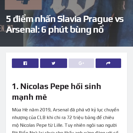
5 điểm nhấn Slavia Prague vs
Arsenal: 6 phút bùng nổ
1. Nicolas Pepe hồi sinh
mạnh mẽ
Mùa Hè năm 2019, Arsenal đã phá vỡ kỷ lục chuyển
nhượng của CLB khi chi ra 72 triệu bảng để chiêu
mộ Nicolas Pepe từ Lille. Tuy nhiên ngôi sao người
Bờ Biển Ngà lại chưa cho thấy anh xứng đáng với số