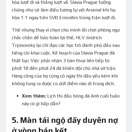
hòa lượt đi và thắng lượt về. Slavia Prague tưởng
chừng như sẽ làm điều tương tự với Arsenal khi họ
hòa 1-1 ngay trên SVĐ Emirates trong trận lượt đi.
Thế nhưng thay vì chọn cho mình lối chơi phòng ngự
chắc chắn để bảo toàn lợi thế, HLV Jindrich
Trpisovsky lại chỉ đạo các học trò đánh phủ đầu sau
tiếng còi khai cuộc. Kế hoạch của Slavia Prague đã
thất bại. Việc phải nhận 3 bàn thua liên tiếp từ
phút 18 đến phút 24 đã khiến đội chủ nhà vỡ trận.
Hàng công của họ cũng có ngày thi đấu yếu kém khi
không tung ra được cú dứt điểm nào đi trúng đích.
Xem thêm:
Lịch thi đấu bóng đá Anh cuối tuần
này có gì hấp dẫn?
5. Màn tái ngộ đầy duyên nợ
ở vòng bán kết