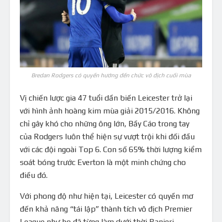
Bredan Rodgers có quyền hướng đến chức vô địch cuối mùa
Vị chiến lược gia 47 tuổi dần biến Leicester trở lại
với hình ảnh hoàng kim mùa giải 2015/2016. Không
chỉ gây khó cho những ông lớn, Bầy Cáo trong tay
của Rodgers luôn thể hiện sự vượt trội khi đối đầu
với các đội ngoài Top 6. Con số 65% thời lượng kiểm
soát bóng trước Everton là một minh chứng cho
điều đó.
Với phong độ như hiện tại, Leicester có quyền mơ
đến khả năng “tái lập” thành tích vô địch Premier
League như họ đã từng làm dưới thời Ranieri.