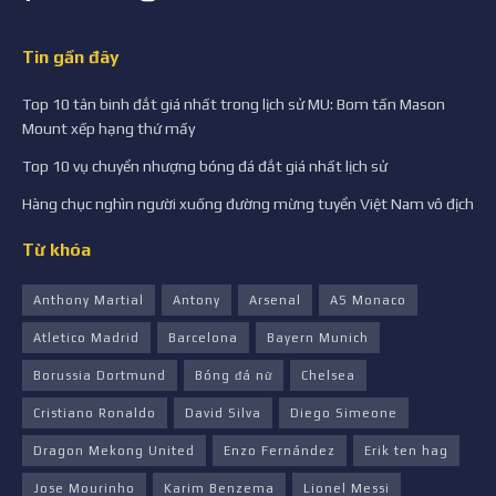
Tin gần đây
Top 10 tân binh đắt giá nhất trong lịch sử MU: Bom tấn Mason
Mount xếp hạng thứ mấy
Top 10 vụ chuyển nhượng bóng đá đắt giá nhất lịch sử
Hàng chục nghìn người xuống đường mừng tuyển Việt Nam vô địch
Từ khóa
Anthony Martial
Antony
Arsenal
AS Monaco
Atletico Madrid
Barcelona
Bayern Munich
Borussia Dortmund
Bóng đá nữ
Chelsea
Cristiano Ronaldo
David Silva
Diego Simeone
Dragon Mekong United
Enzo Fernández
Erik ten hag
Jose Mourinho
Karim Benzema
Lionel Messi