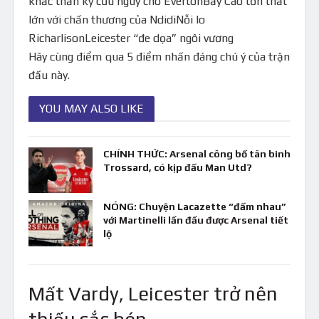
khắc thần kỳ cứu nguy cho EvertonBầy Cáo tổn thất
lớn với chấn thương của NdidiNỗi lo
RicharlisonLeicester “đe dọa” ngôi vương
Hãy cùng điểm qua 5 điểm nhấn đáng chú ý của trận
đấu này.
YOU MAY ALSO LIKE
CHÍNH THỨC: Arsenal công bố tân binh
Trossard, có kịp đấu Man Utd?
NÓNG: Chuyện Lacazette “đấm nhau”
với Martinelli lần đầu được Arsenal tiết
lộ
Mất Vardy, Leicester trở nên