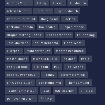
Anthony Martial
Antony
Arsenal
AS Monaco
Atletico Madrid
Barcelona
Bayern Munich
Borussia Dortmund
Bóng đá nữ
Chelsea
Cristiano Ronaldo
David Silva
Diego Simeone
Dragon Mekong United
Enzo Fernández
Erik ten hag
Jose Mourinho
Karim Benzema
Lionel Messi
Liverpool
Manchester City
Manchester United
Mason Mount
Mykhailo Mudryk
Neymar
Pedro
Pep Guardiola
Pickleball
PSG
Real Madrid
Robert Lewandowski
Rooney
Scott McTominay
Sir Alex Ferguson
Son Heung Min
Thomas Muller
Tottenham Hotspur
Totti
U23 Việt Nam
Villareal
Đội tuyển Việt Nam
Ảnh Hot