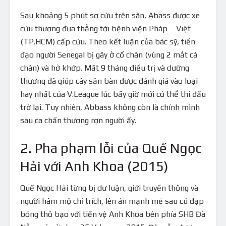
Sau khoảng 5 phút sơ cứu trên sân, Abass được xe
cứu thương đưa thẳng tới bệnh viện Pháp – Việt
(TP.HCM) cấp cứu. Theo kết luận của bác sỹ, tiền
đạo người Senegal bị gãy ở cổ chân (vùng 2 mắt cá
chân) và hở khớp. Mất 9 tháng điều trị và dưỡng
thương đã giúp cây săn bàn được đánh giá vào loại
hay nhất của V.League lúc bấy giờ mới có thể thi đấu
trở lại. Tuy nhiên, Abbass không còn là chính mình
sau ca chấn thương rợn người ấy.
2. Pha phạm lỗi của Quế Ngọc
Hải với Anh Khoa (2015)
Quế Ngọc Hải từng bị dư luận, giới truyền thông và
người hâm mộ chỉ trích, lên án mạnh mẽ sau cú đạp
bóng thô bạo với tiền vệ Anh Khoa bên phía SHB Đà