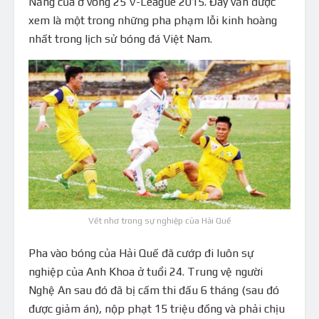
Nẵng của ở vòng 25 V-League 2015. Đây vẫn được
xem là một trong những pha phạm lỗi kinh hoàng
nhất trong lịch sử bóng đá Việt Nam.
Vết nhơ trong sự nghiệp của Hải Quế
Pha vào bóng của Hải Quế đã cướp đi luôn sự
nghiệp của Anh Khoa ở tuổi 24. Trung vệ người
Nghệ An sau đó đã bị cấm thi đấu 6 tháng (sau đó
được giảm án), nộp phạt 15 triệu đồng và phải chịu