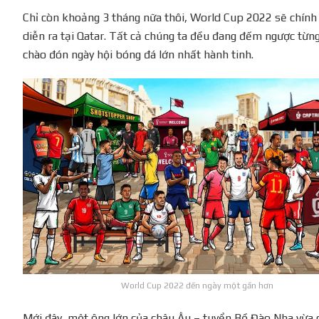
Chỉ còn khoảng 3 tháng nữa thôi, World Cup 2022 sẽ chính
diễn ra tại Qatar. Tất cả chúng ta đều đang đếm ngược từn
chào đón ngày hội bóng đá lớn nhất hành tinh.
World Cup 2022 đến ngày một gần hơn
Mới đây, một ông lớn của châu Âu – tuyển Bồ Đào Nha vừa 