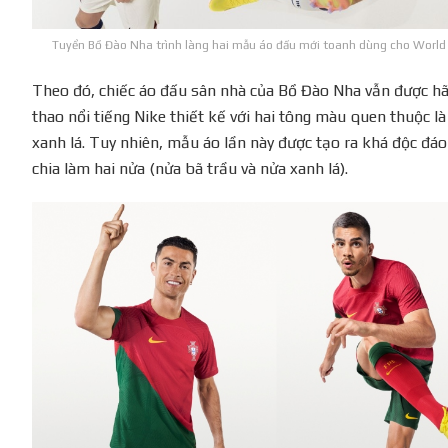
Tuyển Bồ Đào Nha trình làng hai mẫu áo đấu mới toanh dùng cho World
Theo đó, chiếc áo đấu sân nhà của Bồ Đào Nha vẫn được h
thao nổi tiếng Nike thiết kế với hai tông màu quen thuộc là
xanh lá. Tuy nhiên, mẫu áo lần này được tạo ra khá độc đáo
chia làm hai nửa (nửa bã trầu và nửa xanh lá).