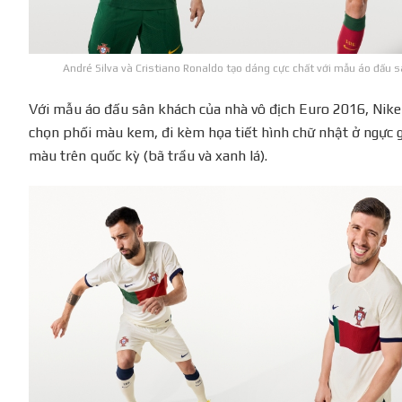
André Silva và Cristiano Ronaldo tạo dáng cực chất với mẫu áo đấu 
Với mẫu áo đấu sân khách của nhà vô địch Euro 2016, Nike
chọn phối màu kem, đi kèm họa tiết hình chữ nhật ở ngực 
màu trên quốc kỳ (bã trầu và xanh lá).