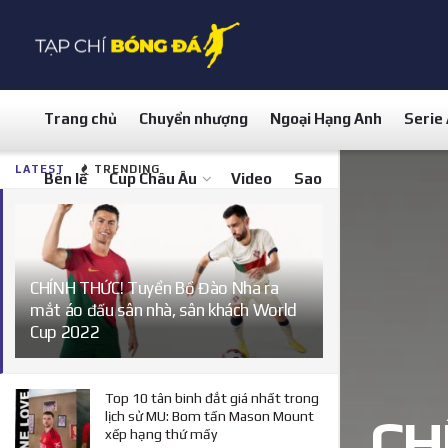
Trang chủ
Chuyển nhượng
Ngoại Hạng Anh
Serie
LATEST
TRENDING
Bên lề
Cup Châu Âu
Video
Sao
CHÍNH THỨC! Tuyển Bồ Đào Nha ra
mắt áo đấu sân nhà, sân khách World
Cup 2022
Top 10 tân binh đắt giá nhất trong
lịch sử MU: Bom tấn Mason Mount
CH
xếp hạng thứ mấy