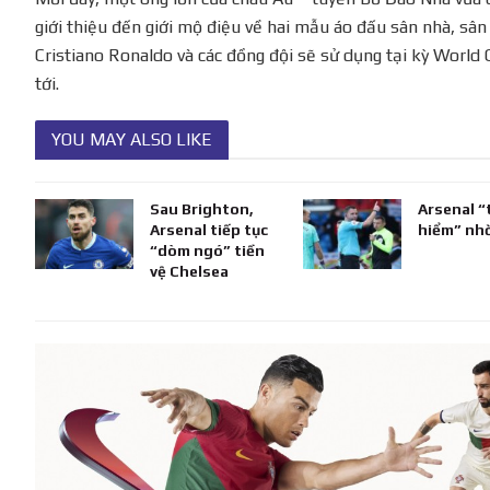
giới thiệu đến giới mộ điệu về hai mẫu áo đấu sân nhà, sâ
Cristiano Ronaldo và các đồng đội sẽ sử dụng tại kỳ World
tới.
YOU MAY ALSO LIKE
Sau Brighton,
Arsenal “
Arsenal tiếp tục
hiểm” nh
“dòm ngó” tiền
vệ Chelsea