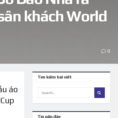
 sân khách World
0
Tìm kiếm bài viết
ẫu áo
 Cup
Tin gần đây