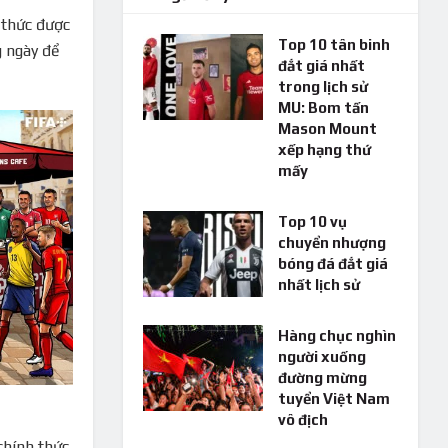
 thức được
Top 10 tân binh
g ngày để
đắt giá nhất
trong lịch sử
MU: Bom tấn
Mason Mount
xếp hạng thứ
mấy
Top 10 vụ
chuyển nhượng
bóng đá đắt giá
nhất lịch sử
Hàng chục nghìn
người xuống
đường mừng
tuyển Việt Nam
vô địch
chính thức