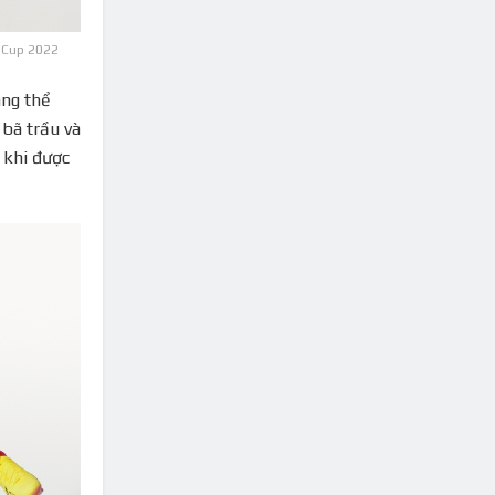
 Cup 2022
ãng thể
 bã trầu và
 khi được