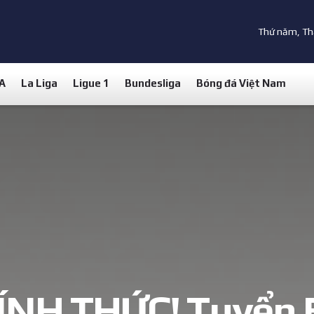
Thứ năm, Th
 A
La Liga
Ligue 1
Bundesliga
Bóng đá Việt Nam
ÍNH THỨC! Tuyển 