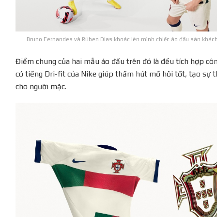
Bruno Fernandes và Rúben Dias khoác lên mình chiếc áo đấu sân khách
Điểm chung của hai mẫu áo đấu trên đó là đều tích hợp cô
có tiếng Dri-fit của Nike giúp thấm hút mồ hôi tốt, tạo sự
cho người mặc.