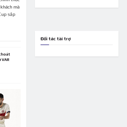
n khách mà
 Cup sắp
Đối tác tài trợ
thoát
ờ VAR