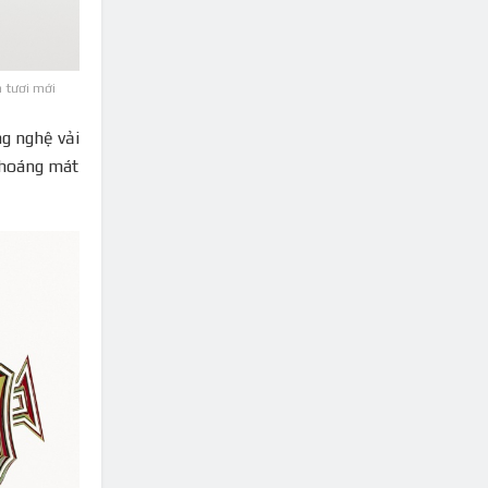
 tươi mới
ng nghệ vải
 thoáng mát