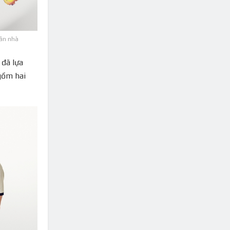
sân nhà
 đã lựa
gồm hai