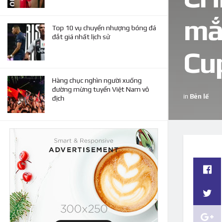
mắ
Top 10 vụ chuyển nhượng bóng đá
đắt giá nhất lịch sử
Cu
Hàng chục nghìn người xuống
đường mừng tuyển Việt Nam vô
in
Bên lề
địch